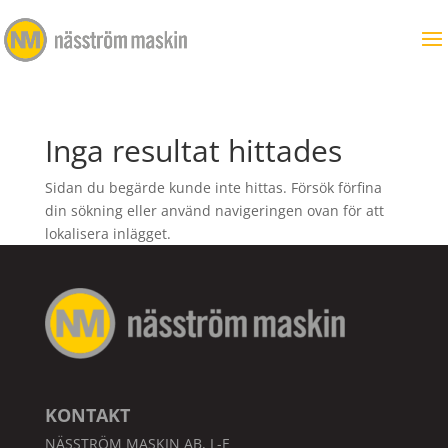
Inga resultat hittades
Sidan du begärde kunde inte hittas. Försök förfina
din sökning eller använd navigeringen ovan för att
lokalisera inlägget.
KONTAKT
NÄSSTRÖM MASKIN AB, L-E