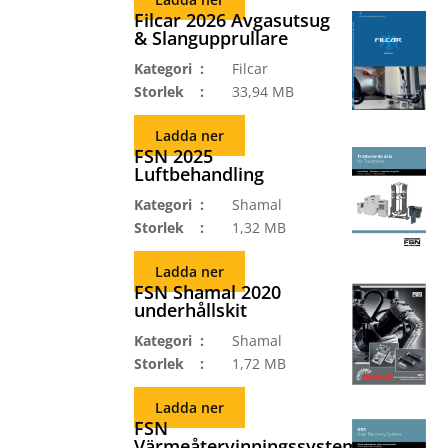
Filcar 2026 Avgasutsug
& Slangupprullare
Kategori
Filcar
Storlek
33,94 MB
Ladda ner
FSN 2025
Luftbehandling
Kategori
Shamal
Storlek
1,32 MB
Ladda ner
FSN Shamal 2020
underhållskit
Kategori
Shamal
Storlek
1,72 MB
Ladda ner
FSN
Värmeåtervinningssystem