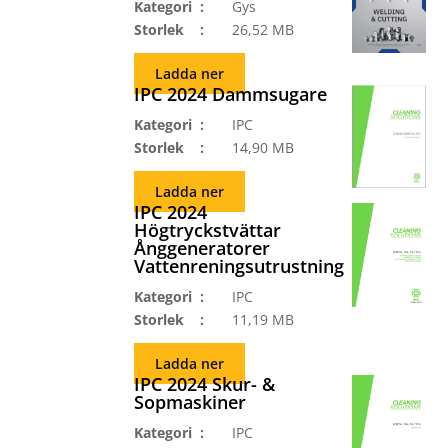
Kategori
Gys
Storlek
26,52 MB
Ladda ner
IPC 2024 Dammsugare
Kategori
IPC
Storlek
14,90 MB
Ladda ner
IPC 2024
Högtryckstvättar
Ånggeneratorer
Vattenreningsutrustning
Kategori
IPC
Storlek
11,19 MB
Ladda ner
IPC 2024 Skur- &
Sopmaskiner
Kategori
IPC