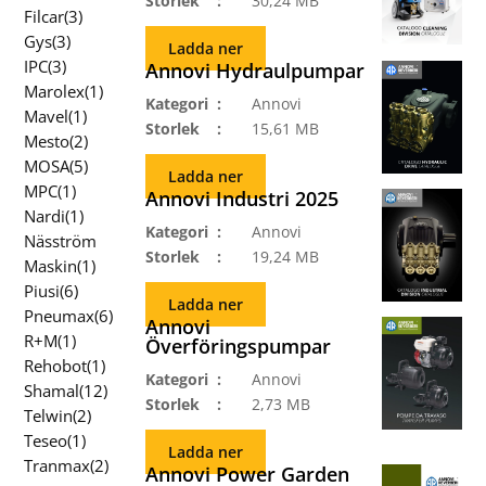
Storlek
30,24 MB
Filcar(3)
Gys(3)
Ladda ner
IPC(3)
Annovi Hydraulpumpar
Marolex(1)
Kategori
Annovi
Mavel(1)
Storlek
15,61 MB
Mesto(2)
MOSA(5)
Ladda ner
MPC(1)
Annovi Industri 2025
Nardi(1)
Kategori
Annovi
Näsström
Storlek
19,24 MB
Maskin(1)
Piusi(6)
Ladda ner
Pneumax(6)
Annovi
R+M(1)
Överföringspumpar
Rehobot(1)
Kategori
Annovi
Shamal(12)
Storlek
2,73 MB
Telwin(2)
Teseo(1)
Ladda ner
Tranmax(2)
Annovi Power Garden