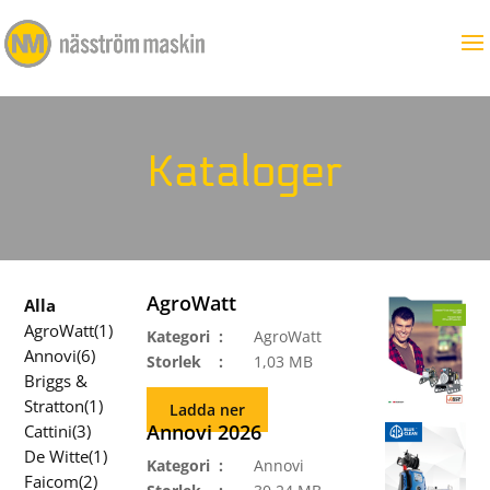
Kataloger
AgroWatt
Alla
AgroWatt(1)
Kategori
AgroWatt
Annovi(6)
Storlek
1,03 MB
Briggs &
Stratton(1)
Ladda ner
Annovi 2026
Cattini(3)
De Witte(1)
Kategori
Annovi
Faicom(2)