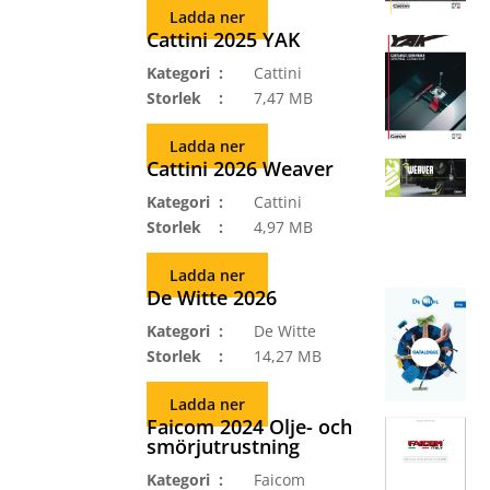
Ladda ner
Cattini 2025 YAK
Kategori
Cattini
Storlek
7,47 MB
Ladda ner
Cattini 2026 Weaver
Kategori
Cattini
Storlek
4,97 MB
Ladda ner
De Witte 2026
Kategori
De Witte
Storlek
14,27 MB
Ladda ner
Faicom 2024 Olje- och
smörjutrustning
Kategori
Faicom