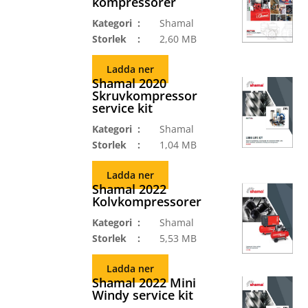
kompressorer
Kategori
Shamal
Storlek
2,60 MB
Ladda ner
Shamal 2020
Skruvkompressor
service kit
Kategori
Shamal
Storlek
1,04 MB
Ladda ner
Shamal 2022
Kolvkompressorer
Kategori
Shamal
Storlek
5,53 MB
Ladda ner
Shamal 2022 Mini
Windy service kit