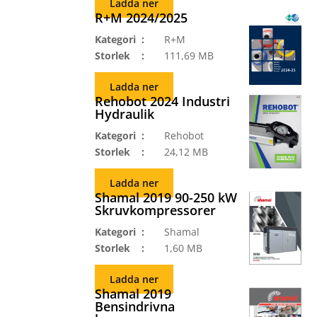
Ladda ner
R+M 2024/2025
Kategori
R+M
Storlek
111,69 MB
Ladda ner
Rehobot 2024 Industri
Hydraulik
Kategori
Rehobot
Storlek
24,12 MB
Ladda ner
Shamal 2019 90-250 kW
Skruvkompressorer
Kategori
Shamal
Storlek
1,60 MB
Ladda ner
Shamal 2019
Bensindrivna