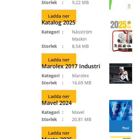
Storlek
9,22 MB
Ladda ner
Katalog 2025
Kategori
Näsström
Maskin
Storlek
8,54 MB
Ladda ner
Marolex 2017 Industri
Kategori
Marolex
Storlek
16,69 MB
Ladda ner
Mavel 2024
Kategori
Mavel
Storlek
20,81 MB
Ladda ner