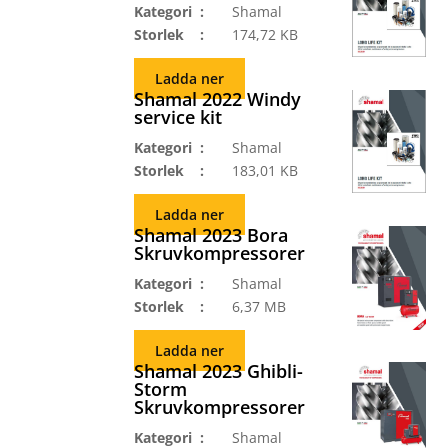
Kategori
Shamal
Storlek
174,72 KB
Ladda ner
Shamal 2022 Windy
service kit
Kategori
Shamal
Storlek
183,01 KB
Ladda ner
Shamal 2023 Bora
Skruvkompressorer
Kategori
Shamal
Storlek
6,37 MB
Ladda ner
Shamal 2023 Ghibli-
Storm
Skruvkompressorer
Kategori
Shamal