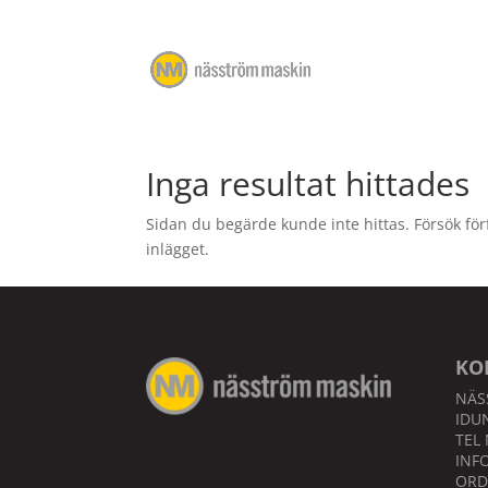
Inga resultat hittades
Sidan du begärde kunde inte hittas. Försök för
inlägget.
KO
NÄS
IDUN
TEL 
INF
ORD