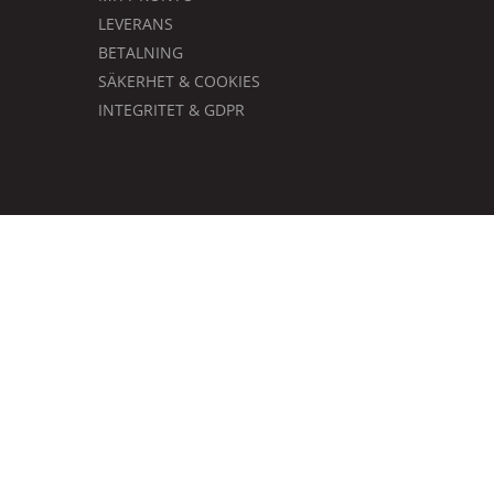
LEVERANS
BETALNING
SÄKERHET & COOKIES
INTEGRITET & GDPR