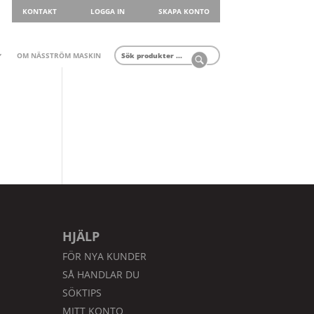
KONTAKT
LOGGA IN
SKAPA KONTO
Sök
(Obligatoriskt)
OM NÄSSTRÖM MASKIN
HJÄLP
FÖR NYA KUNDER
SÅ HANDLAR DU
SÖKTIPS
MITT KONTO