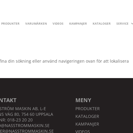
PRODUKTER
VARUMÄRKEN
VIDEOS
KAMPANJER
KATALOGER
SERVICE
fina din sökning eller använd navigeringen ovan för att lokalisera
NTAKT
MENY
STRÖM MASKIN AB, L-E
PRODUKTER
S VÄG 80, 754 60 UPPSALA
KATALOGER
NR: 018-23 20 20
KAMPANJER
O@NASSTROMMASKIN.SE
ER@NASSTROMMASKIN.SE
VIDEOS